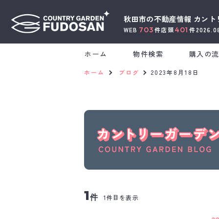
秋田市の不動産情報
カント
703
401
WEB
件
店頭
件
2026.0
ホーム
物件検索
購入の
ホーム
ブログ
2023年8月18日
1
件
1件目を表示