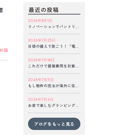
最近の投稿
際
2026年8月1日
リノベーションでパントリー
は必要？作る際のポイントを
ご紹介
2026年7月25日
【秋田市/カントリーガーデ
日頃の備えで防ごう！「電気
ン不動産】
知識
火災」について
【秋田市/カントリーガーデ
2026年7月18日
ン不動産】
これだけで建築費用を計算し
てはいけない！？坪単価につ
いて
2026年7月11日
【秋田市/カントリーガーデ
もし物件の売主が海外に住ん
ン不動産】
でいたら…スケジュール管理
の注意点
2026年7月4日
【秋田市/カントリーガーデ
お家で楽しむグランピング風
ン不動産】
の暮らし｜夏をもっと楽しむ
住まいにするなら
【秋田市/カントリーガーデ
ブログをもっと見る
ン不動産】