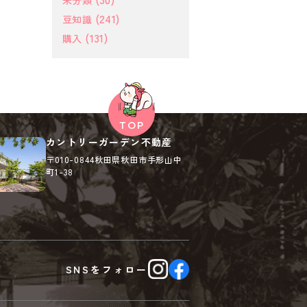
未分類
(241)
豆知識
(131)
購入
カントリーガーデン不動産
〒010-0844
秋田県秋田市手形山中
町1-38
SNSを
フォロー