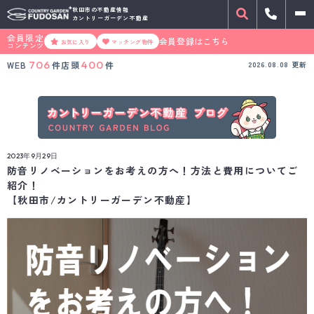
秋田市の不動産情報
カントリーガーデン不動産
会員限定
会員登録はこちら
お気に入り
マッチング物件
コンテンツ
706
400
WEB
件
店頭
件
2026.08.08
更新
2023年9月29日
防音リノベーションをお考えの方へ！方法と費用についてご
紹介！
【秋田市/カントリーガーデン不動産】