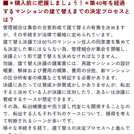
■＊購入前に把握しましょう！＊築40年を経過
するマンションの建て替えまでの決定プロセスと
は？
管理組合は集会の合意形成で建て替えの有無を決めます
が、その手続きが法律で厳格に定められています。
建て替え決議では80％のマンション住人の同意書を集めて
も決定した事にはならない為、管理組合が集会を開催し、
決議という形で建て替えを決めなければなりません。
勿論、建て替え決議の議案書には、再建マンションの設計
概要、解体および費用の概算、費用の分担、新マンション
の区分所有者の帰属などを明記する必要があります。
決議にあたっては賛成か非賛成かしかありませんが、転出
すると決めている人が決議に反対したり、あるいは決議に
賛成するケースが想定できます。
その為、転出補償金や売り渡し代金にも関係することなの
で、転出する人もそれぞれのケースについて、損得を考え
て判断されるシーンが多いです。
様々な手続きを経て、建て替えの決定プロセスへと進んで