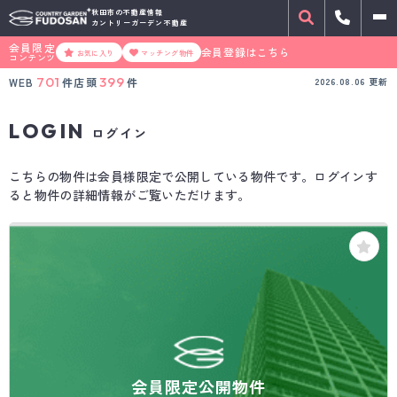
秋田市の不動産情報
カントリーガーデン不動産
会員限定
会員登録はこちら
お気に入り
マッチング物件
コンテンツ
701
399
WEB
件
店頭
件
2026.08.06
更新
LOGIN
ログイン
こちらの物件は会員様限定で公開している物件です。ログインす
ると物件の詳細情報がご覧いただけます。
会員限定公開物件