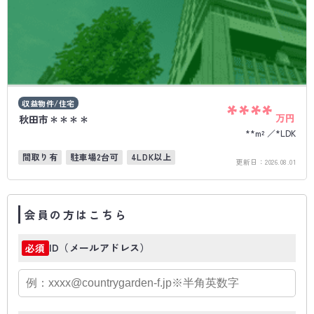
収益物件/住宅
****
万円
秋田市＊＊＊＊
**m²
*LDK
間取り有
駐車場2台可
4LDK以上
更新日：
2026.08.01
会員の方はこちら
ID（メールアドレス）
必須