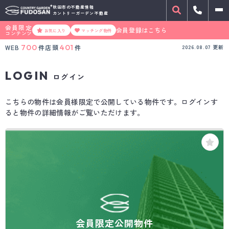
秋田市の不動産情報
カントリーガーデン不動産
会員限定
会員登録はこちら
お気に入り
マッチング物件
コンテンツ
700
401
WEB
件
店頭
件
2026.08.07
更新
LOGIN
ログイン
こちらの物件は会員様限定で公開している物件です。ログインす
ると物件の詳細情報がご覧いただけます。
会員限定公開物件