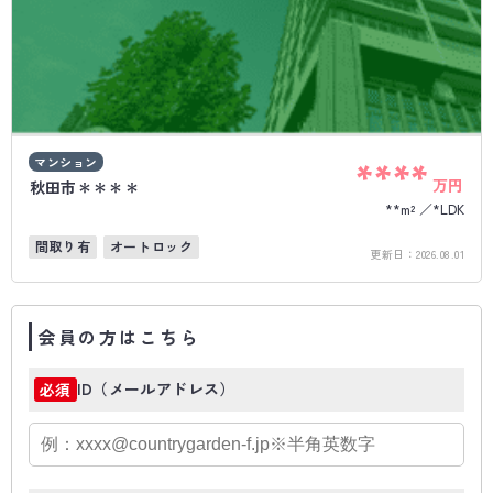
マンション
****
万円
秋田市＊＊＊＊
**m²
*LDK
間取り有
オートロック
更新日：
2026.08.01
会員の方はこちら
ID（メールアドレス）
必須