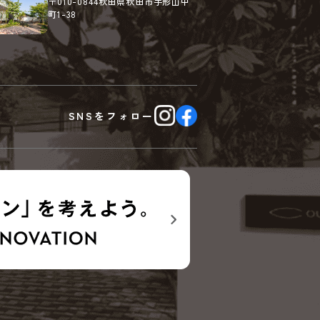
〒010-0844
秋田県秋田市手形山中
町1-38
SNSを
フォロー