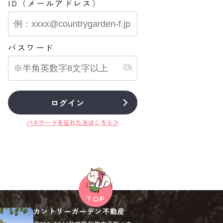
ID（メールアドレス）
パスワード
公開物件
会員限定公開物件
ログイン
マンション
＊
秋田市＊＊＊＊
パスワードを忘れた方はこちら≫
****
円
万円
7.13
更新日：
2026.07.11
カントリーガーデン不動産