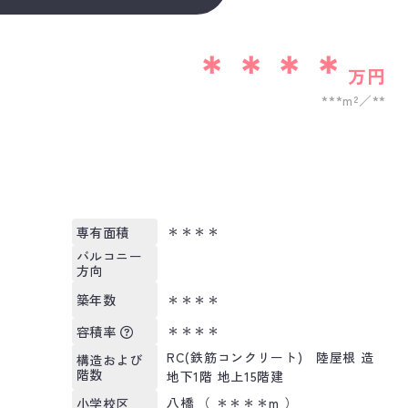
＊＊＊＊
万円
***m²
**
＊＊＊＊
専有面積
バルコニー
方向
＊＊＊＊
築年数
＊＊＊＊
容積率
RC(鉄筋コンクリート) 陸屋根 造
構造および
階数
地下1階 地上15階建
八橋 （ ＊＊＊＊m ）
小学校区