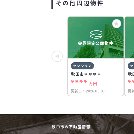
その他周辺物件
会員限定公開物件
マンション
マ
秋田市＊＊＊＊
秋
****
*
万円
更新日：
2026.08.03
更
秋田市の不動産情報