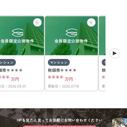
会員限定公開物件
会員限定公開物件
会員限定
ンション
マンション
マンション
田市＊＊＊＊
秋田市＊＊＊＊
秋田市＊＊＊
***
****
****
万円
万円
万
新日：
2026.08.01
更新日：
2026.07.18
更新日：
2026.0
HPを見たと言ってお気軽にお問い合わせください