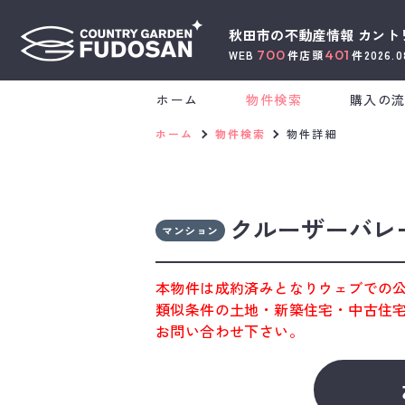
秋田市の不動産情報
カント
700
401
WEB
件
店頭
件
2026.
ホーム
物件検索
購入の
ホーム
物件検索
物件詳細
クルーザーバレ
マンション
本物件は成約済みとなりウェブでの
類似条件の土地・新築住宅・中古住
お問い合わせ下さい。