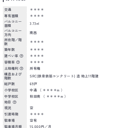
交通
＊＊＊＊
専有面積
＊＊＊＊
バルコニー
3.73㎡
面積
バルコニー
南西
方向
所在階／階
＊＊＊＊
数
築年数
＊＊＊＊
建ぺい率
＊＊＊＊
容積率
＊＊＊＊
土地権利
所有権
構造および
SRC(鉄骨鉄筋コンクリート) 造 地上11階建
階数
総戸数
69戸
小学校区
中通 （ ＊＊＊＊m ）
中学校区
秋田南 （ ＊＊＊＊m ）
地目
現況
空
引渡時期
＊＊＊＊
駐車場
空有
駐車場月額
15,000円／月