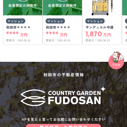
会員限定公開物件
会員限定公開物件
マンション
マンション
マンション
秋田市＊＊＊＊
秋田市＊＊＊＊
サンデュエル中通
****
****
1,870
万円
万円
万円
更新日：
2026.08.06
更新日：
2026.08.06
更新日：
2026.08.03
秋田市の不動産情報
HPを見たと言ってお気軽にお問い合わせください
無料相談・お電話窓口