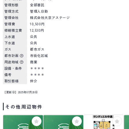
管理形態
全部委託
管理方式
管理人日勤
管理会社
株式会社大京アステージ
管理費
10,500円
修繕積立費
12,530円
上水道
公共
下水道
公共
ガス
都市ガス
都市計画
市街化区域
用途地域
商業
設備・条件
＊＊＊＊
備考
＊＊＊＊
取引態様
仲介
【更新日】2025年07月20日
その他周辺物件