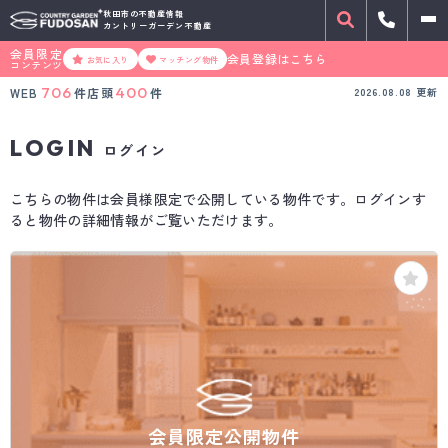
秋田市の不動産情報
カントリーガーデン不動産
会員限定
会員登録はこちら
お気に入り
マッチング物件
コンテンツ
706
400
WEB
件
店頭
件
2026.08.08
更新
LOGIN
ログイン
こちらの物件は会員様限定で公開している物件です。ログインす
ると物件の詳細情報がご覧いただけます。
会員限定公開物件