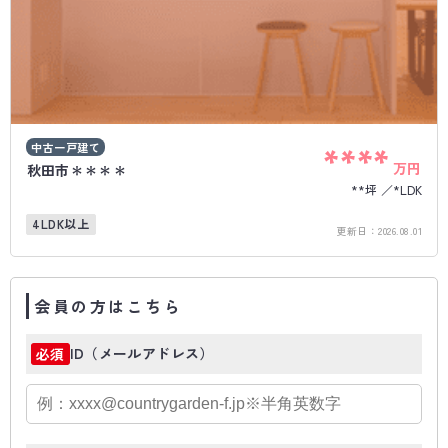
中古一戸建て
****
万円
秋田市＊＊＊＊
**坪
*LDK
4LDK以上
更新日：
2026.08.01
会員の方はこちら
ID（メールアドレス）
必須