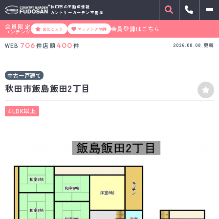
秋田市の不動産情報
カントリーガーデン不動産
会員限定
会員登録はこちら
お気に入り
マッチング物件
コンテンツ
706
400
WEB
件
店頭
件
2026.08.08
更新
中古一戸建て
秋田市飯島飯田2丁目
4LDK以上