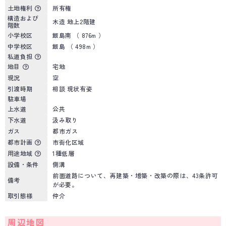
土地権利
所有権
構造および
木造 地上2階建
階数
小学校区
飯島南 （ 876m ）
中学校区
飯島 （ 498m ）
私道負担
地目
宅地
現況
空
引渡時期
相談 現状有姿
駐車場
上水道
公共
下水道
汲み取り
ガス
都市ガス
都市計画
市街化区域
用途地域
1種低層
設備・条件
側溝
前面道路について、再建築・増築・改築の際は、43条許可
備考
が必要。
取引態様
仲介
周辺地図