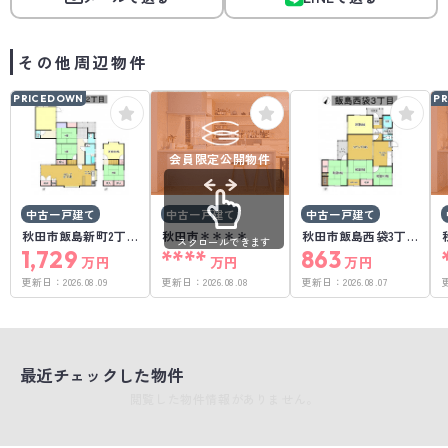
その他周辺物件
PRICEDOWN
P
会員限定公開物件
中古一戸建て
中古一戸建て
中古一戸建て
秋田市飯島新町2丁
秋田市＊＊＊＊
秋田市飯島西袋3丁
スクロールできます
目
1,729
****
目
863
万円
万円
万円
更新日：
2026.08.09
更新日：
2026.08.08
更新日：
2026.08.07
最近チェックした物件
閲覧した物件情報がありません。