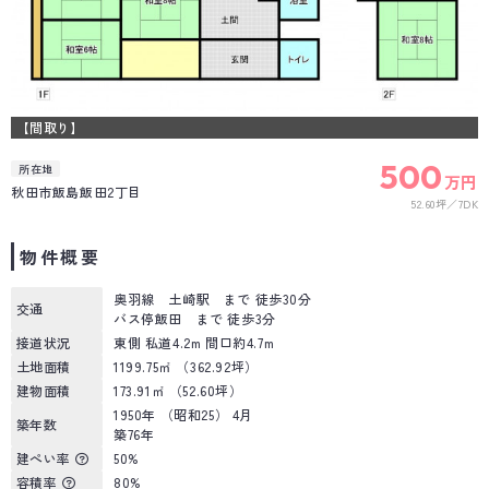
【間取り】
500
所在地
万円
秋田市飯島飯田2丁目
52.60坪
7DK
物件概要
奥羽線 土崎駅 まで 徒歩30分
交通
バス停飯田 まで 徒歩3分
接道状況
東側 私道4.2m 間口約4.7m
土地面積
1199.75㎡ （362.92坪）
建物面積
173.91㎡ （52.60坪）
1950年 （昭和25） 4月
築年数
築76年
建ぺい率
50%
容積率
80%