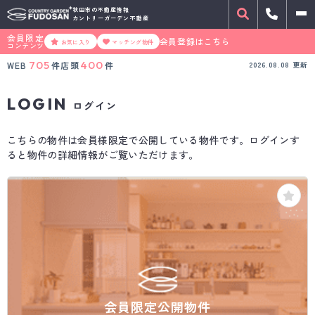
秋田市の不動産情報
カントリーガーデン不動産
会員限定
会員登録はこちら
お気に入り
マッチング物件
コンテンツ
705
400
WEB
件
店頭
件
2026.08.08
更新
LOGIN
ログイン
こちらの物件は会員様限定で公開している物件です。ログインす
ると物件の詳細情報がご覧いただけます。
会員限定公開物件