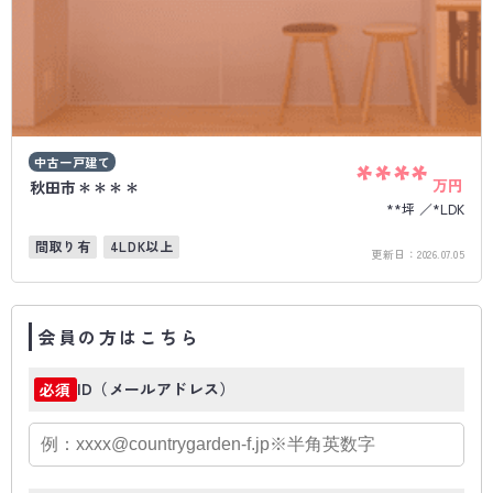
中古一戸建て
****
万円
秋田市＊＊＊＊
**坪
*LDK
間取り有
4LDK以上
更新日：
2026.07.05
会員の方はこちら
ID（メールアドレス）
必須