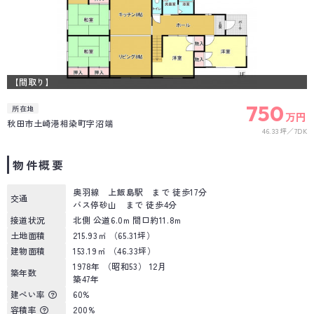
【間取り】
750
所在地
万円
秋田市土崎港相染町字沼端
46.33坪
7DK
物件概要
奥羽線 上飯島駅 まで 徒歩17分
交通
バス停砂山 まで 徒歩4分
接道状況
北側 公道6.0m 間口約11.8m
土地面積
215.93㎡ （65.31坪）
建物面積
153.19㎡ （46.33坪）
1978年 （昭和53） 12月
築年数
築47年
建ぺい率
60%
容積率
200%