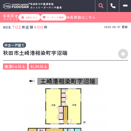
秋田市の不動産情報
カントリーガーデン不動産
会員限定
会員登録はこちら
お気に入り
マッチング物件
コンテンツ
702
400
WEB
件
店頭
件
2026.08.07
更新
中古一戸建て
秋田市土崎港相染町字沼端
接道6ｍ以上
4LDK以上