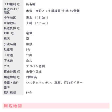
土地権利
所有権
構造および
木造 亜鉛メッキ鋼板葺 造 地上2階建
階数
小学校区
港北 （ 1817m ）
中学校区
土崎 （ 1917m ）
私道負担
地目
宅地
現況
空
引渡時期
相談
駐車場
1台
上水道
公共
下水道
公共
ガス
プロパン個別
都市計画
市街化区域
用途地域
2種中高
設備・条件
システムキッチン、車庫、灯油ボイラー
備考
取引態様
仲介
周辺地図