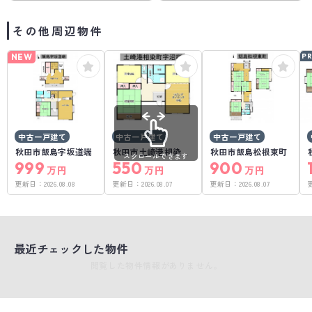
その他周辺物件
NEW
P
中古一戸建て
中古一戸建て
中古一戸建て
秋田市飯島字坂道端
秋田市土崎港相染町
秋田市飯島松根東町
スクロールできます
999
字沼端
550
900
万円
万円
万円
更新日：
2026.08.08
更新日：
2026.08.07
更新日：
2026.08.07
最近チェックした物件
閲覧した物件情報がありません。