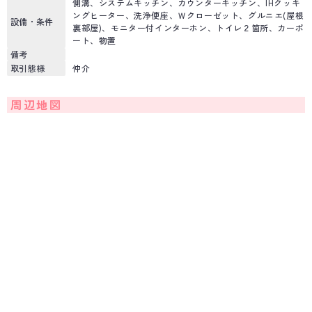
側溝、システムキッチン、カウンターキッチン、IHクッキ
ングヒーター、洗浄便座、Ｗクローゼット、グルニエ(屋根
設備・条件
裏部屋)、モニター付インターホン、トイレ２箇所、カーポ
ート、物置
備考
取引態様
仲介
周辺地図