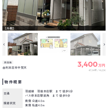
【外観】
3,400
所在地
万円
由利本荘市中梵天
47.34坪
4LDK
物件概要
羽越線 羽後本荘駅 まで 徒歩5分
交通
バス停本荘駅前角 まで 徒歩9分
南側 公道4.0m
接道状況
東側 私道4.0m