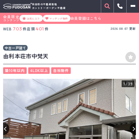
秋田市の不動産情報
カントリーガーデン不動産
会員限定
会員登録はこちら
お気に入り
マッチング物件
コンテンツ
703
401
WEB
件
店頭
件
2026.08.07
更新
中古一戸建て
由利本荘市中梵天
築10年以内
4LDK以上
自社物件
1
/39