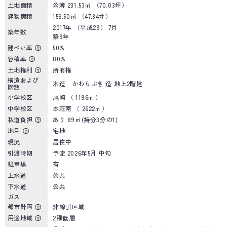
土地面積
公簿 231.53㎡ （70.03坪）
建物面積
156.50㎡ （47.34坪）
2017年 （平成29） 7月
築年数
築9年
建ぺい率
50%
容積率
80%
土地権利
所有権
構造および
木造 かわらぶき 造 地上2階建
階数
小学校区
尾崎 （ 1196m ）
中学校区
本荘南 （ 2622m ）
私道負担
あり 89㎡(持分3分の1)
地目
宅地
現況
居住中
引渡時期
予定 2026年5月 中旬
駐車場
有
上水道
公共
下水道
公共
ガス
都市計画
非線引区域
用途地域
2種低層