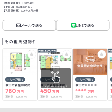
（弊社管理番号： 3003487）
【更新日】2026年07月30日
【次回更新日】2026年08月30日
メールで送る
LINEで送る
その他周辺物件
PRICEDOWN
P
会員限定公開物件
中古一戸建て
中古一戸建て
中古一戸建て
秋田市新屋田尻沢中
秋田市新屋高美町
秋田市＊＊＊＊
スクロールできます
町
780
450
****
万円
万円
万円
更新日：
2026.08.06
更新日：
2026.08.06
更新日：
2026.08.06