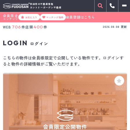
秋田市の不動産情報
カントリーガーデン不動産
会員限定
会員登録はこちら
お気に入り
マッチング物件
コンテンツ
706
400
WEB
件
店頭
件
2026.08.08
更新
LOGIN
ログイン
こちらの物件は会員様限定で公開している物件です。ログインす
ると物件の詳細情報がご覧いただけます。
会員限定公開物件