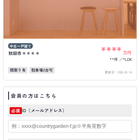
中古一戸建て
****
万円
秋田市＊＊＊＊
**坪
*LDK
間取り有
駐車場2台可
更新日：
2026.03.14
会員の方はこちら
ID（メールアドレス）
必須