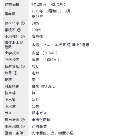
建物面積
141.28㎡ （42.73坪）
1978年 （昭和53） 8月
築年数
築48年
建ぺい率
80%
容積率
200%
土地権利
所有権
構造および
木造 ビニール板葺 造 地上2階建
階数
小学校区
広面 （ 906m ）
中学校区
城東 （ 1600m ）
私道負担
なし
地目
宅地
現況
空
引渡時期
相談 現状渡し
駐車場
無
上水道
公共
下水道
公共
ガス
都市ガス
都市計画
市街化区域
用途地域
近隣商業
設備・条件
洗浄便座、庭、物置小屋