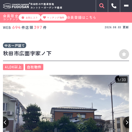
秋田市の不動産情報
カントリーガーデン不動産
会員限定
会員登録はこちら
お気に入り
マッチング物件
コンテンツ
694
397
WEB
件
店頭
件
2026.08.03
更新
中古一戸建て
秋田市広面字家ノ下
4LDK以上
自社物件
1
/33