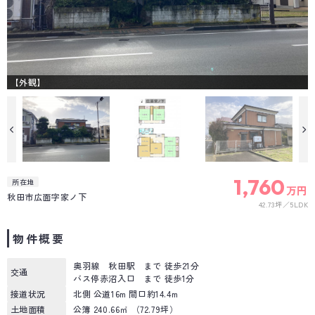
【外観】
1,760
所在地
万円
秋田市広面字家ノ下
42.73坪
5LDK
物件概要
奥羽線 秋田駅 まで 徒歩21分
交通
バス停赤沼入口 まで 徒歩1分
接道状況
北側 公道16m 間口約14.4m
土地面積
公簿 240.66㎡ （72.79坪）