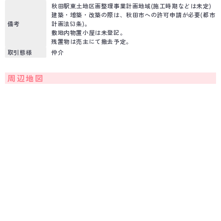
秋田駅東土地区画整理事業計画地域(施工時期などは未定)
建築・増築・改築の際は、秋田市への許可申請が必要(都市
備考
計画法53条)。
敷地内物置小屋は未登記。
残置物は売主にて撤去予定。
取引態様
仲介
周辺地図