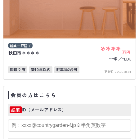
新築一戸建て
****
万円
秋田市＊＊＊＊
**坪
*LDK
間取り有
築10年以内
駐車場2台可
更新日：
2026.08.01
会員の方はこちら
ID（メールアドレス）
必須