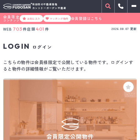
秋田市の不動産情報
カントリーガーデン不動産
会員限定
会員登録はこちら
お気に入り
マッチング物件
コンテンツ
703
401
WEB
件
店頭
件
2026.08.07
更新
LOGIN
ログイン
こちらの物件は会員様限定で公開している物件です。ログインす
ると物件の詳細情報がご覧いただけます。
会員限定公開物件