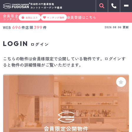
秋田市の不動産情報
カントリーガーデン不動産
会員限定
会員登録はこちら
お気に入り
マッチング物件
コンテンツ
696
399
WEB
件
店頭
件
2026.08.06
更新
LOGIN
ログイン
こちらの物件は会員様限定で公開している物件です。ログインす
ると物件の詳細情報がご覧いただけます。
会員限定公開物件