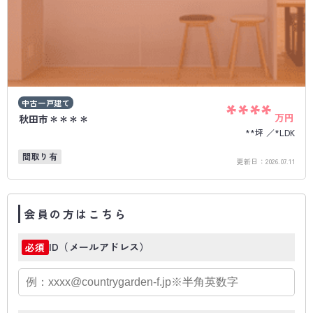
中古一戸建て
****
万円
秋田市＊＊＊＊
**坪
*LDK
間取り有
更新日：
2026.07.11
会員の方はこちら
ID（メールアドレス）
必須