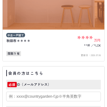
中古一戸建て
****
万円
秋田市＊＊＊＊
**坪
*LDK
間取り有
更新日：
2026.07.06
会員の方はこちら
ID（メールアドレス）
必須