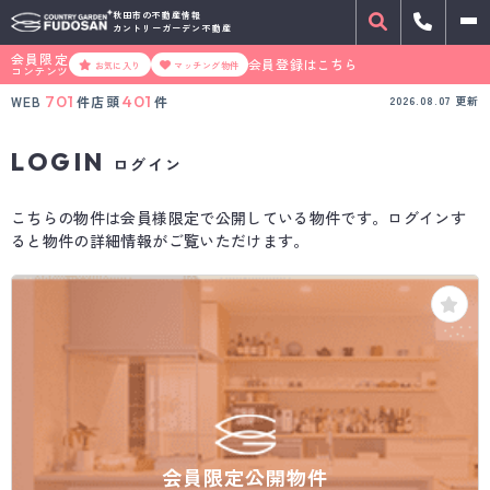
秋田市の不動産情報
カントリーガーデン不動産
会員限定
会員登録はこちら
お気に入り
マッチング物件
コンテンツ
701
401
WEB
件
店頭
件
2026.08.07
更新
LOGIN
ログイン
こちらの物件は会員様限定で公開している物件です。ログインす
ると物件の詳細情報がご覧いただけます。
会員限定公開物件