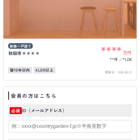
新築一戸建て
****
万円
秋田市＊＊＊＊
**坪
*LDK
築10年以内
4LDK以上
更新日：
2026.08.01
会員の方はこちら
ID（メールアドレス）
必須