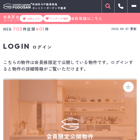
秋田市の不動産情報
カントリーガーデン不動産
会員限定
会員登録はこちら
お気に入り
マッチング物件
コンテンツ
703
401
WEB
件
店頭
件
2026.08.07
更新
LOGIN
ログイン
こちらの物件は会員様限定で公開している物件です。ログインす
ると物件の詳細情報がご覧いただけます。
会員限定公開物件