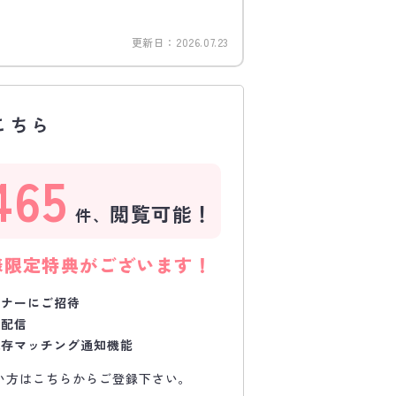
更新日：
2026.07.23
こちら
465
閲覧可能！
件、
様限定特典がございます！
ミナーにご招待
で配信
保存マッチング通知機能
い方はこちらからご登録下さい。