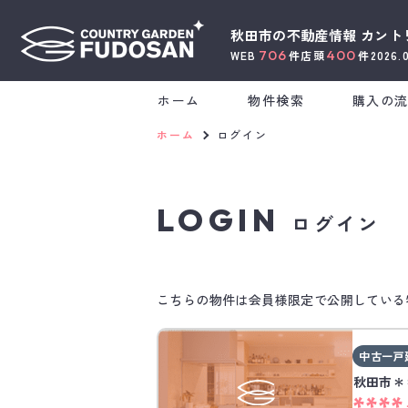
秋田市の不動産情報
カント
706
400
WEB
件
店頭
件
2026.
ホーム
物件検索
購入の
ホーム
ログイン
LOGIN
ログイン
こちらの物件は会員様限定で公開している
中古一戸
秋田市＊
****