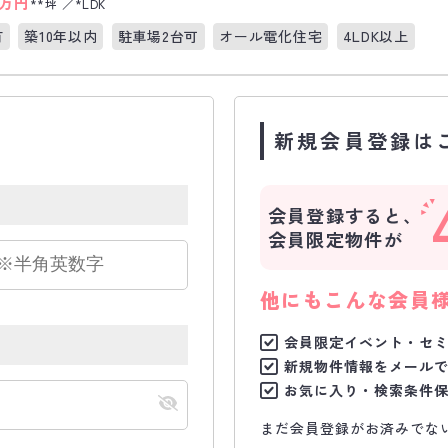
万円
**坪
*LDK
有
築10年以内
駐車場2台可
オール電化住宅
4LDK以上
新規会員登録は
会員登録すると、
会員限定物件が
他にもこんな会員
会員限定イベント・セ
新規物件情報をメール
お気に入り・検索条件
まだ会員登録がお済みでな