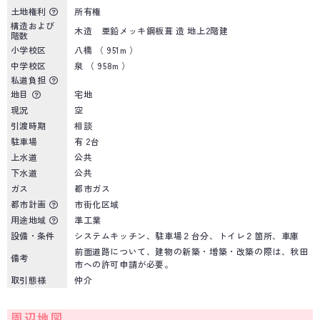
土地権利
所有権
構造および
木造 亜鉛メッキ鋼板葺 造 地上2階建
階数
小学校区
八橋 （ 951m ）
中学校区
泉 （ 958m ）
私道負担
地目
宅地
現況
空
引渡時期
相談
駐車場
有 2台
上水道
公共
下水道
公共
ガス
都市ガス
都市計画
市街化区域
用途地域
準工業
設備・条件
システムキッチン、駐車場２台分、トイレ２箇所、車庫
前面道路について、建物の新築・増築・改築の際は、秋田
備考
市への許可申請が必要。
取引態様
仲介
周辺地図