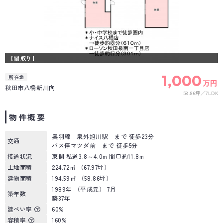
【間取り】
1,000
所在地
万円
秋田市八橋新川向
58.86坪
7LDK
物件概要
奥羽線 泉外旭川駅 まで 徒歩23分
交通
バス停マツダ前 まで 徒歩5分
接道状況
東側 私道3.8～4.0m 間口約11.8m
土地面積
224.72㎡ （67.97坪）
建物面積
194.59㎡ （58.86坪）
1989年 （平成元） 7月
築年数
築37年
建ぺい率
60%
容積率
160%