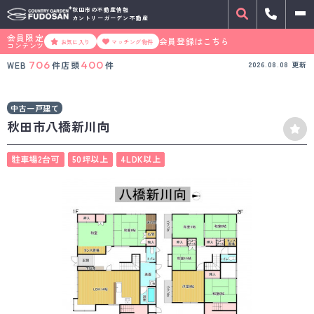
秋田市の不動産情報
カントリーガーデン不動産
会員限定
会員登録はこちら
お気に入り
マッチング物件
コンテンツ
706
400
WEB
件
店頭
件
2026.08.08
更新
中古一戸建て
秋田市八橋新川向
駐車場2台可
50坪以上
4LDK以上