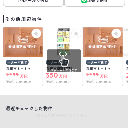
メールで送る
LINEで送る
その他周辺物件
会員限定公開物件
会員限定公開物件
中古一戸建て
中古一戸建て
中古一戸建て
秋田市＊＊＊＊
秋田市泉南1丁目
秋田市＊＊＊＊
スクロールできます
****
350
****
万円
万円
万円
更新日：
2026.08.09
更新日：
2026.08.07
更新日：
2026.08.06
最近チェックした物件
閲覧した物件情報がありません。