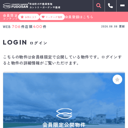
秋田市の不動産情報
カントリーガーデン不動産
会員限定
会員登録はこちら
お気に入り
マッチング物件
コンテンツ
706
400
WEB
件
店頭
件
2026.08.08
更新
LOGIN
ログイン
こちらの物件は会員様限定で公開している物件です。ログインす
ると物件の詳細情報がご覧いただけます。
会員限定公開物件