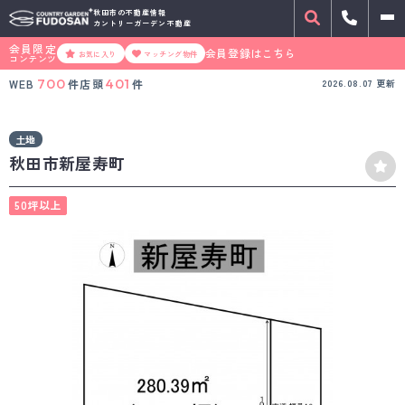
秋田市の不動産情報
カントリーガーデン不動産
会員限定
会員登録はこちら
お気に入り
マッチング物件
コンテンツ
700
401
WEB
件
店頭
件
2026.08.07
更新
土地
秋田市新屋寿町
50坪以上