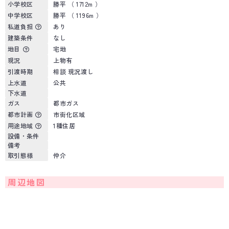
小学校区
勝平 （ 1712m ）
中学校区
勝平 （ 1196m ）
私道負担
あり
建築条件
なし
地目
宅地
現況
上物有
引渡時期
相談 現況渡し
上水道
公共
下水道
ガス
都市ガス
都市計画
市街化区域
用途地域
1種住居
設備・条件
備考
取引態様
仲介
周辺地図