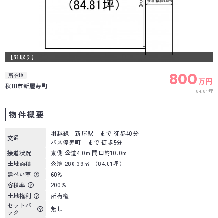
【間取り】
800
所在地
万円
秋田市新屋寿町
84.81坪
物件概要
羽越線 新屋駅 まで 徒歩40分
交通
バス停寿町 まで 徒歩5分
接道状況
東側 公道4.0m 間口約10.0m
土地面積
公簿 280.39㎡ （84.81坪）
建ぺい率
60%
容積率
200%
土地権利
所有権
セットバ
無し
ック