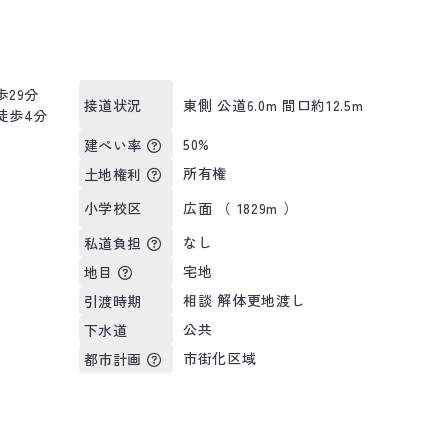
29分
東側 公道6.0m 間口約12.5m
接道状況
徒歩4分
）
50%
建ぺい率
所有権
土地権利
広面 （ 1829m ）
小学校区
なし
私道負担
宅地
地目
相談 解体更地渡し
引渡時期
公共
下水道
市街化区域
都市計画