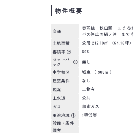
物件概要
奥羽線 秋田駅 まで 徒歩
交通
バス停広面樋ノ沖 まで 
公簿 212.10㎡ （64.16坪
土地面積
80%
容積率
セットバ
無し
ック
城東 （ 988m ）
中学校区
なし
建築条件
上物有
現況
公共
上水道
都市ガス
ガス
1種低層
用途地域
設備・条件
備考