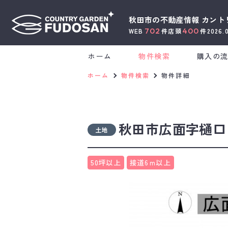
秋田市の不動産情報
カント
702
400
WEB
件
店頭
件
2026.
ホーム
物件検索
購入の
ホーム
物件検索
物件詳細
秋田市広面字樋口
土地
50坪以上
接道6ｍ以上