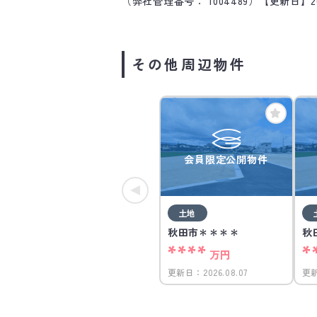
（弊社管理番号： 1004489）
【更新日】20
その他周辺物件
会員限定公開物件
土地
秋田市＊＊＊＊
秋
****
*
万円
更新日：
2026.08.07
更