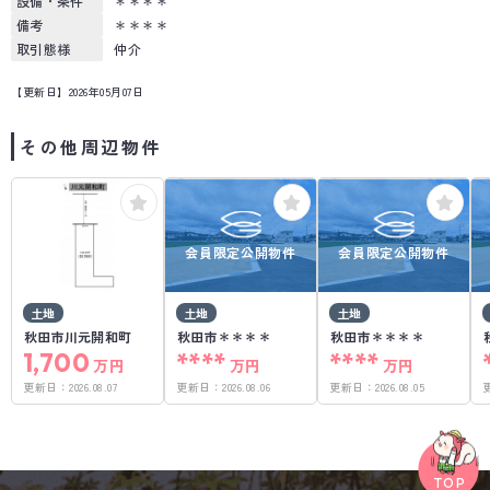
設備・条件
＊＊＊＊
備考
＊＊＊＊
取引態様
仲介
【更新日】2026年05月07日
その他周辺物件
会員限定公開物件
会員限定公開物件
土地
土地
土地
秋田市川元開和町
秋田市＊＊＊＊
秋田市＊＊＊＊
1,700
****
****
万円
万円
万円
更新日：
2026.08.07
更新日：
2026.08.06
更新日：
2026.08.05