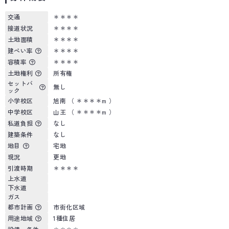
交通
＊＊＊＊
接道状況
＊＊＊＊
土地面積
＊＊＊＊
建ぺい率
＊＊＊＊
容積率
＊＊＊＊
土地権利
所有権
セットバ
無し
ック
小学校区
旭南 （ ＊＊＊＊m ）
中学校区
山王 （ ＊＊＊＊m ）
私道負担
なし
建築条件
なし
地目
宅地
現況
更地
引渡時期
＊＊＊＊
上水道
下水道
ガス
都市計画
市街化区域
用途地域
1種住居