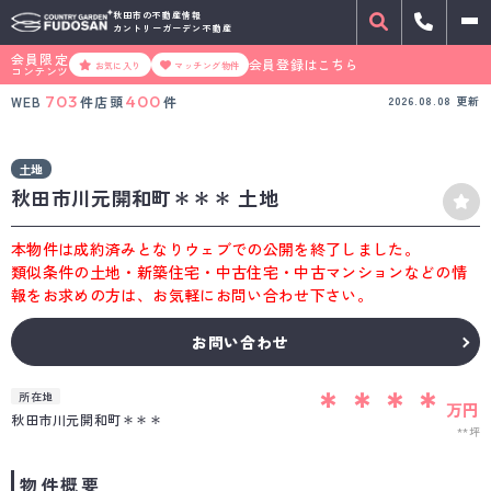
秋田市の不動産情報
カントリーガーデン不動産
会員限定
会員登録はこちら
お気に入り
マッチング物件
コンテンツ
703
400
WEB
件
店頭
件
2026.08.08
更新
土地
秋田市川元開和町＊＊＊ 土地
本物件は成約済みとなりウェブでの公開を終了しました。
類似条件の土地・新築住宅・中古住宅・中古マンションなどの情
報をお求めの方は、お気軽にお問い合わせ下さい。
お問い合わせ
＊＊＊＊
所在地
万円
秋田市川元開和町＊＊＊
**坪
物件概要