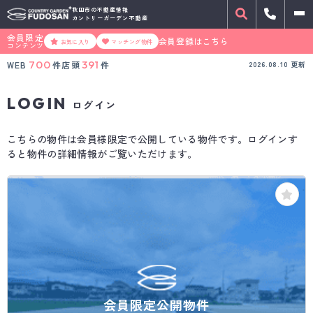
秋田市の不動産情報
カントリーガーデン不動産
会員限定
会員登録はこちら
お気に入り
マッチング物件
コンテンツ
700
391
WEB
件
店頭
件
2026.08.10
更新
LOGIN
ログイン
こちらの物件は会員様限定で公開している物件です。ログインす
ると物件の詳細情報がご覧いただけます。
会員限定公開物件