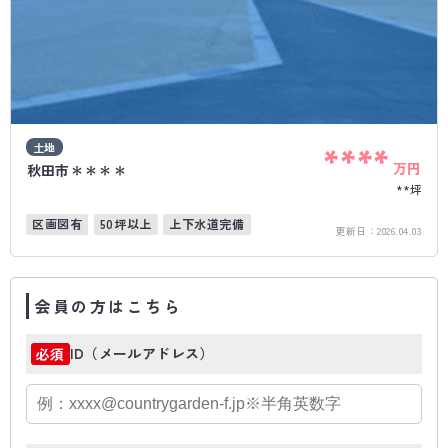
土地
****
万円
秋田市＊＊＊＊
**坪
区画図有
50坪以上
上下水道完備
更新日：
2026.04.03
会員の方はこちら
ID（メールアドレス）
必須