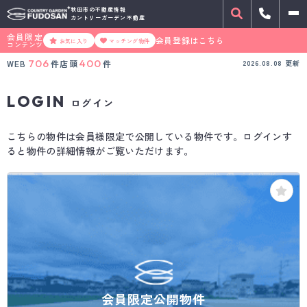
秋田市の不動産情報
カントリーガーデン不動産
会員限定
会員登録はこちら
お気に入り
マッチング物件
コンテンツ
706
400
WEB
件
店頭
件
2026.08.08
更新
LOGIN
ログイン
こちらの物件は会員様限定で公開している物件です。ログインす
ると物件の詳細情報がご覧いただけます。
会員限定公開物件