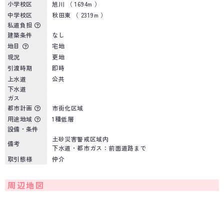
小学校区
旭川 （ 1694m ）
中学校区
秋田東 （ 2319m ）
私道負担
建築条件
なし
地目
宅地
現況
更地
引渡時期
即時
上水道
公共
下水道
ガス
都市計画
市街化区域
用途地域
1種低層
設備・条件
土砂災害警戒区域内
備考
下水道・都市ガス：前面道路まで
取引態様
仲介
周辺地図