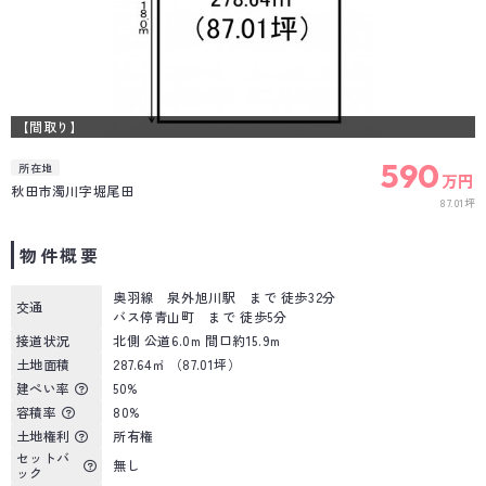
【間取り】
590
所在地
万円
秋田市濁川字堀尾田
87.01坪
物件概要
奥羽線 泉外旭川駅 まで 徒歩32分
交通
バス停青山町 まで 徒歩5分
接道状況
北側 公道6.0m 間口約15.9m
土地面積
287.64㎡ （87.01坪）
建ぺい率
50%
容積率
80%
土地権利
所有権
セットバ
無し
ック