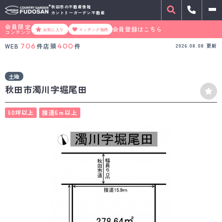
秋田市の不動産情報
カントリーガーデン不動産
会員限定
会員登録はこちら
お気に入り
マッチング物件
コンテンツ
706
400
WEB
件
店頭
件
2026.08.08
更新
土地
秋田市濁川字堀尾田
50坪以上
接道6ｍ以上