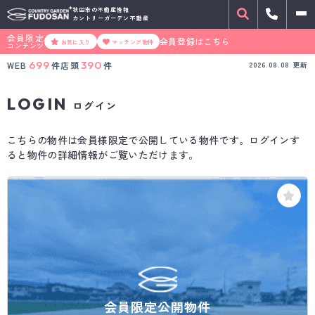
秋田市の不動産情報
カントリーガーデン不動産
会員限定
会員登録はこちら
お気に入り
マッチング物件
コンテンツ
699
390
WEB
件
店頭
件
2026.08.08
更新
LOGIN
ログイン
こちらの物件は会員様限定で公開している物件です。ログインす
ると物件の詳細情報がご覧いただけます。
会員限定公開物件