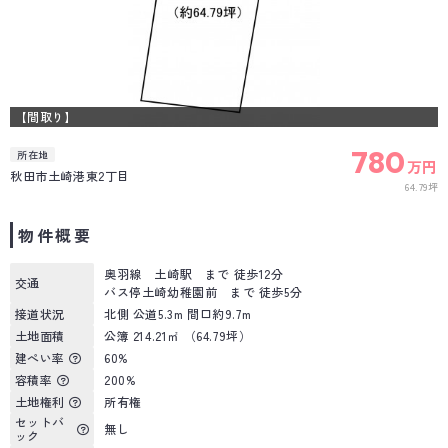
【間取り】
780
所在地
万円
秋田市土崎港東2丁目
64.79坪
物件概要
奥羽線 土崎駅 まで 徒歩12分
交通
バス停土崎幼稚園前 まで 徒歩5分
接道状況
北側 公道5.3m 間口約9.7m
土地面積
公簿 214.21㎡ （64.79坪）
建ぺい率
60%
容積率
200%
土地権利
所有権
セットバ
無し
ック