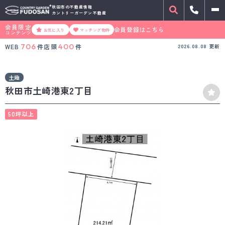
秋田市の不動産情報
カントリーガーデン不動産
会員限定
会員登録はこちら
お気に入り
マッチング物件
コンテンツ
706
400
WEB
件
店頭
件
2026.08.08
更新
土地
秋田市土崎港東2丁目
50坪以上