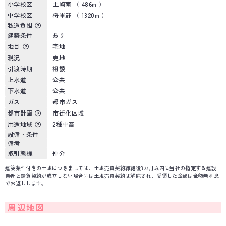
小学校区
土崎南 （ 486m ）
中学校区
将軍野 （ 1320m ）
私道負担
建築条件
あり
地目
宅地
現況
更地
引渡時期
相談
上水道
公共
下水道
公共
ガス
都市ガス
都市計画
市街化区域
用途地域
2種中高
設備・条件
備考
取引態様
仲介
建築条件付きの土地につきましては、土地売買契約締結後3カ月以内に当社の指定する建設
業者と請負契約が成立しない場合には土地売買契約は解除され、受領した金額は全額無利息
でお返しします。
周辺地図