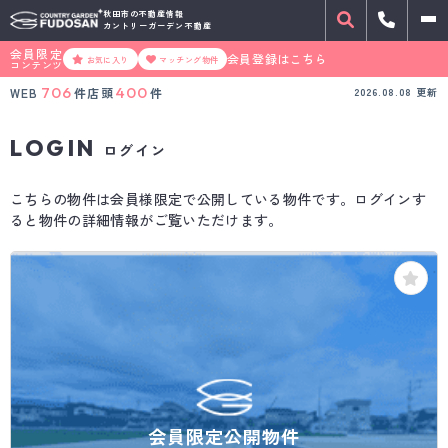
秋田市の不動産情報
カントリーガーデン不動産
会員限定
会員登録はこちら
お気に入り
マッチング物件
コンテンツ
706
400
WEB
件
店頭
件
2026.08.08
更新
LOGIN
ログイン
こちらの物件は会員様限定で公開している物件です。ログインす
ると物件の詳細情報がご覧いただけます。
会員限定公開物件