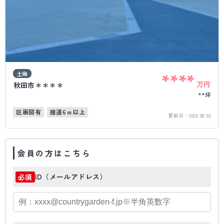
土地
****
万円
秋田市＊＊＊＊
**坪
区画図有
接道6ｍ以上
更新日：
2026.08.02
会員の方はこちら
ID（メールアドレス）
必須