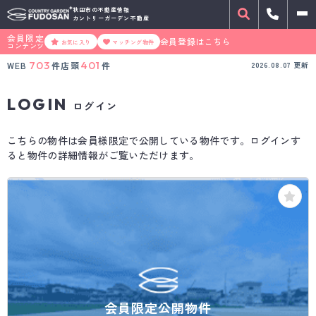
秋田市の不動産情報
カントリーガーデン不動産
会員限定
会員登録はこちら
お気に入り
マッチング物件
コンテンツ
703
401
WEB
件
店頭
件
2026.08.07
更新
LOGIN
ログイン
こちらの物件は会員様限定で公開している物件です。ログインす
ると物件の詳細情報がご覧いただけます。
会員限定公開物件