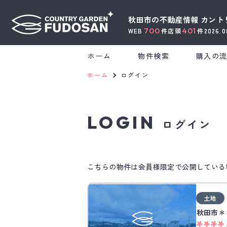
秋田市の不動産情報
カント
700
401
WEB
件
店頭
件
2026.
ホーム
物件検索
購入の
ホーム
ログイン
LOGIN
ログイン
こちらの物件は会員様限定で公開している
土地
秋田市＊
****