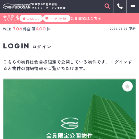
秋田市の不動産情報
カントリーガーデン不動産
会員限定
会員登録はこちら
お気に入り
マッチング物件
コンテンツ
706
400
WEB
件
店頭
件
2026.08.08
更新
LOGIN
ログイン
こちらの物件は会員様限定で公開している物件です。ログインす
ると物件の詳細情報がご覧いただけます。
会員限定公開物件