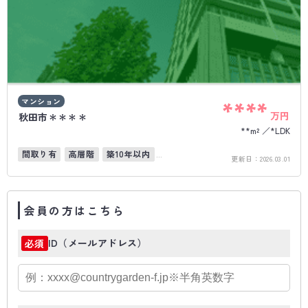
マンション
****
万円
秋田市＊＊＊＊
**m²
*LDK
間取り有
高層階
築10年以内
更新日：
2026.03.01
オール電化住宅
会員の方はこちら
ID（メールアドレス）
必須