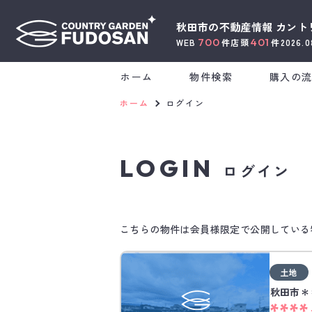
秋田市の不動産情報
カント
700
401
WEB
件
店頭
件
2026.
ホーム
物件検索
購入の
ホーム
ログイン
LOGIN
ログイン
こちらの物件は会員様限定で公開している
土地
秋田市＊
****